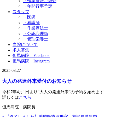
・作業療法ご紹介
・年間行事予定
スタッフ
・医師
・看護師
・作業療法士
・公認心理師
・管理栄養士
当院について
求人募集
但馬病院 Facebook
但馬病院 Instagram
2025.03.27
大人の発達外来受付のお知らせ
令和7年4月1日より”大人の発達外来”の予約を始めます
詳しくは
こちら
但馬病院 病院長
« 【終了しました】地域医療連携室 相談員募集中