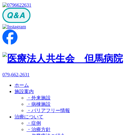
079-662-2631
ホーム
施設案内
・外来施設
・病棟施設
・バリアフリー情報
治療について
・症例
・治療方針