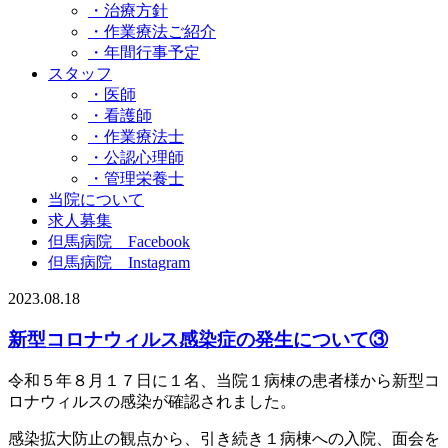
・治療方針
・作業療法ご紹介
・年間行事予定
スタッフ
・医師
・看護師
・作業療法士
・公認心理師
・管理栄養士
当院について
求人募集
但馬病院 Facebook
但馬病院 Instagram
2023.08.18
新型コロナウィルス感染症の発生について③
令和５年８月１７日に１名、当院１病棟の患者様から新型コ
ロナウィルスの感染が確認されました。
感染拡大防止の観点から、引き続き１病棟への入院、面会を