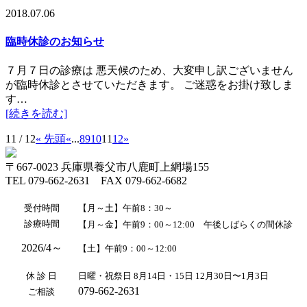
2018.07.06
臨時休診のお知らせ
７月７日の診療は 悪天候のため、大変申し訳ございません
が臨時休診とさせていただきます。 ご迷惑をお掛け致しま
す…
[続きを読む]
11 / 12
« 先頭
«
...
8
9
10
11
12
»
〒667-0023 兵庫県養父市八鹿町上網場155
TEL 079-662-2631 FAX 079-662-6682
受付時間
【月～土】午前8：30～
診療時間
【月～金】午前9：00～12:00 午後しばらくの間休診
2026/4～
【土】午前9：00～12:00
休 診 日
日曜・祝祭日 8月14日・15日 12月30日〜1月3日
079-662-2631
ご相談